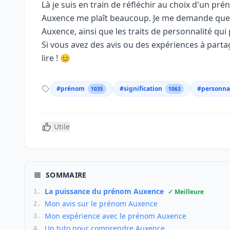
Là je suis en train de réfléchir au choix d'un p
Auxence me plaît beaucoup. Je me demande quelle
Auxence, ainsi que les traits de personnalité qu
Si vous avez des avis ou des expériences à partage
lire ! 😊
#prénom
#signification
#personna
1035
1063
Utile
SOMMAIRE
La puissance du prénom Auxence
✓ Meilleure
1.
Mon avis sur le prénom Auxence
2.
Mon expérience avec le prénom Auxence
3.
Un tuto pour comprendre Auxence
4.