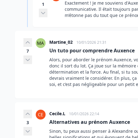
Exactement ! Je me souviens d'Aux
1
communicative. Il était toujours par
m’étonne pas du tout que ce prénom 
Martine_02
10/01/2026 21:31
Un tuto pour comprendre Auxence
7
Alors, pour aborder le prénom Auxence, voic
donc il sort du lot. Ça joue sur la mémoire
détermination et la force. Au final, si tu 
devrais vraiment le considérer. En plus, 
soi, et c’est pas négligeable pour un petit
Cecile.L
10/01/2026 22:14
Alternatives au prénom Auxence
3
Sinon, tu peux aussi penser à Alexandre o
belles significations et qui évoquent de b