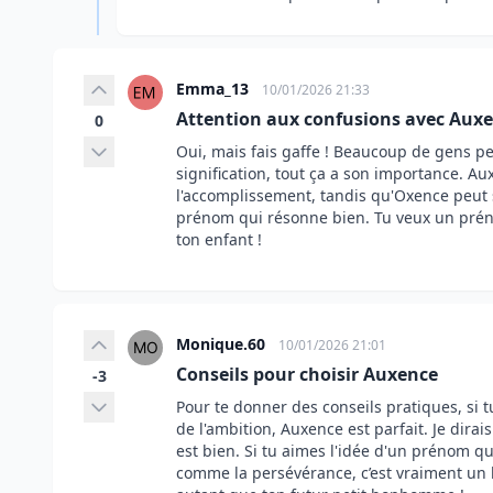
Emma_13
10/01/2026 21:33
Attention aux confusions avec Aux
0
Oui, mais fais gaffe ! Beaucoup de gens p
signification, tout ça a son importance. Au
l'accomplissement, tandis qu'Oxence peut s
prénom qui résonne bien. Tu veux un préno
ton enfant !
Monique.60
10/01/2026 21:01
Conseils pour choisir Auxence
-3
Pour te donner des conseils pratiques, si
de l'ambition, Auxence est parfait. Je dirai
est bien. Si tu aimes l'idée d'un prénom q
comme la persévérance, c’est vraiment un bo