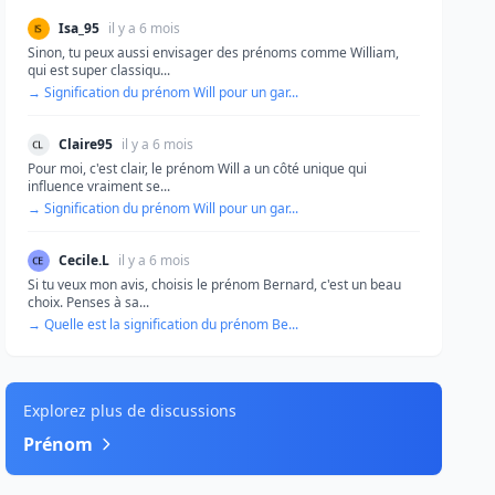
Isa_95
il y a 6 mois
Sinon, tu peux aussi envisager des prénoms comme William,
qui est super classiqu...
→ Signification du prénom Will pour un gar...
Claire95
il y a 6 mois
Pour moi, c'est clair, le prénom Will a un côté unique qui
influence vraiment se...
→ Signification du prénom Will pour un gar...
Cecile.L
il y a 6 mois
Si tu veux mon avis, choisis le prénom Bernard, c'est un beau
choix. Penses à sa...
→ Quelle est la signification du prénom Be...
Explorez plus de discussions
Prénom