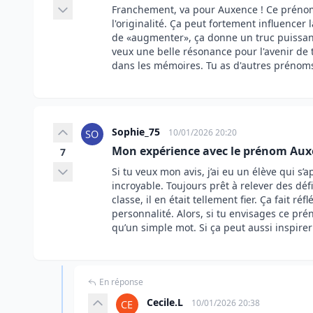
Franchement, va pour Auxence ! Ce prénom 
l'originalité. Ça peut fortement influencer l
de
augmenter
, ça donne un truc puissan
veux une belle résonance pour l'avenir de 
dans les mémoires. Tu as d'autres prénoms
Sophie_75
10/01/2026 20:20
Mon expérience avec le prénom Au
7
Si tu veux mon avis, j’ai eu un élève qui s
incroyable. Toujours prêt à relever des dé
classe, il en était tellement fier. Ça fait r
personnalité. Alors, si tu envisages ce prén
qu’un simple mot. Si ça peut aussi inspirer 
En réponse
Cecile.L
10/01/2026 20:38