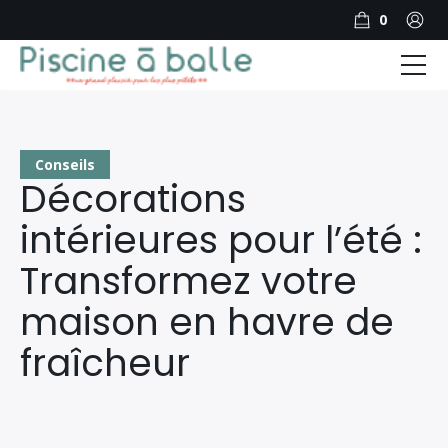
0
PISCINE A BALLES PAR GENRE
PISCINE A BALLES PAR MARQUE
Conseils
Décorations
PISCINE A BOULES PAR FORME
intérieures pour l’été :
NOTRE BLOG
Transformez votre
Produits
maison en havre de
Forum
fraîcheur