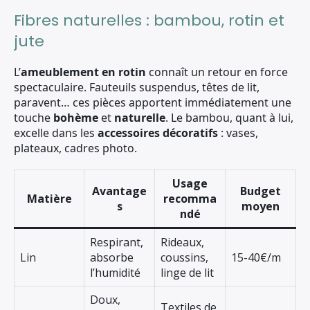
Fibres naturelles : bambou, rotin et
jute
L’
ameublement en rotin
connaît un retour en force
spectaculaire. Fauteuils suspendus, têtes de lit,
paravent… ces pièces apportent immédiatement une
touche
bohème
et
naturelle
. Le bambou, quant à lui,
excelle dans les
accessoires décoratifs
: vases,
plateaux, cadres photo.
Usage
Avantage
Budget
Matière
recomma
s
moyen
ndé
Respirant,
Rideaux,
Lin
absorbe
coussins,
15-40€/m
l’humidité
linge de lit
Doux,
Textiles de