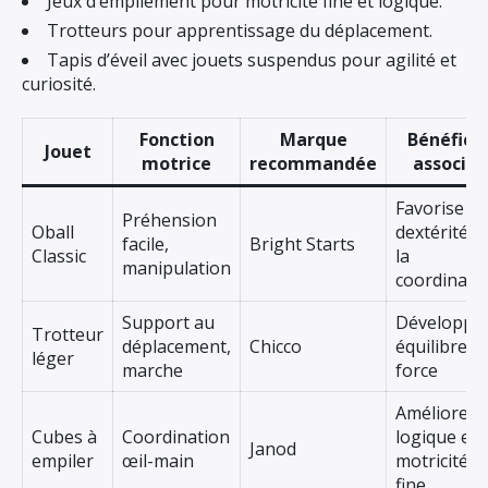
Jeux d’empilement pour motricité fine et logique.
Trotteurs pour apprentissage du déplacement.
Tapis d’éveil avec jouets suspendus pour agilité et
curiosité.
Fonction
Marque
Bénéfice
Jouet
motrice
recommandée
associés
Favorise la
Préhension
Oball
dextérité e
facile,
Bright Starts
Classic
la
manipulation
coordinati
Support au
Développe
Trotteur
déplacement,
Chicco
équilibre et
léger
marche
force
Améliore la
Cubes à
Coordination
logique et l
Janod
empiler
œil-main
motricité
fine