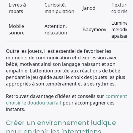
Livres à
Curiosité,
Texturé,
Janod
rabats
manipulation
colorées
Lumineux
Mobile
Attention,
Babymoov
mélodies
sonore
relaxation
apaisant
Outre les jouets, il est essentiel de favoriser les
moments de communication et d’expression avec
bébé, motivant ainsi son langage naissant et son
empathie. L’attention portée aux réactions de bébé
pendant le jeu guide aussi le choix des jouets les plus
appropriés à son tempérament et à ses rythmes.
Retrouvez davantage d’idées et conseils sur
comment
choisir le doudou parfait
pour accompagner ces
instants.
Créer un environnement ludique
pour enrichir les interactions