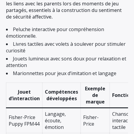
les liens avec les parents lors des moments de jeu
partagés, essentiels à la construction du sentiment
de sécurité affective.
Peluche interactive pour compréhension
émotionnelle.
Livres tactiles avec volets à soulever pour stimuler
curiosité
Jouets lumineux avec sons doux pour relaxation et
attention
Marionnettes pour jeux d’imitation et langage
Exemple
Jouet
Compétences
de
Fonction
d’interaction
développées
marque
Langage,
Chansons
Fisher-Price
Fisher-
écoute,
interactiv
Puppy FPM44
Price
émotion
tactile