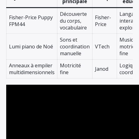
principale
éducat
Découverte
Langage
Fisher-Price Puppy
Fisher-
du corps,
interact
FPM44
Price
vocabulaire
explora
Sons et
Musique
Lumi piano de Noé
coordination
VTech
motricit
manuelle
fine
Anneaux à empiler
Motricité
Logique
Janod
multidimensionnels
fine
coordin