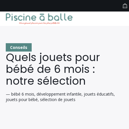
PISCINE A BALLES PAR GENRE
PISCINE A BALLES PAR MARQUE
Conseils
Quels jouets pour
PISCINE A BOULES PAR FORME
bébé de 6 mois :
NOTRE BLOG
notre sélection
Produits
— bébé 6 mois, développement infantile, jouets éducatifs,
Forum
jouets pour bébé, sélection de jouets