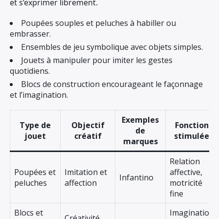
et s’exprimer librement.
Poupées souples et peluches à habiller ou
embrasser.
Ensembles de jeu symbolique avec objets simples.
Jouets à manipuler pour imiter les gestes
quotidiens.
Blocs de construction encourageant le façonnage
et l’imagination.
Exemples
Type de
Objectif
Fonctions
de
jouet
créatif
stimulées
marques
Relation
Poupées et
Imitation et
affective,
Infantino
peluches
affection
motricité
fine
Blocs et
Imagination,
Créativité,