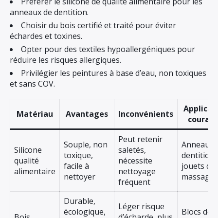
Préférer le silicone de qualité alimentaire pour les
anneaux de dentition.
Choisir du bois certifié et traité pour éviter
échardes et toxines.
Opter pour des textiles hypoallergéniques pour
réduire les risques allergiques.
Privilégier les peintures à base d’eau, non toxiques
et sans COV.
Applicat
Matériau
Avantages
Inconvénients
couran
Peut retenir
Souple, non
Anneaux 
Silicone
saletés,
toxique,
dentition,
qualité
nécessite
facile à
jouets de
alimentaire
nettoyage
nettoyer
massage
fréquent
Durable,
Léger risque
écologique,
Blocs de
Bois
d’écharde, plus