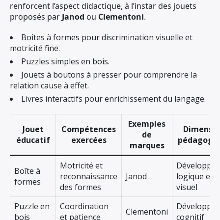
renforcent l’aspect didactique, à l’instar des jouets
proposés par
Janod
ou
Clementoni
.
Boîtes à formes pour discrimination visuelle et
motricité fine.
Puzzles simples en bois.
Jouets à boutons à presser pour comprendre la
relation cause à effet.
Livres interactifs pour enrichissement du langage.
Exemples
Jouet
Compétences
Dimensio
de
éducatif
exercées
pédagogiq
marques
Motricité et
Développe
Boîte à
reconnaissance
Janod
logique et
formes
des formes
visuel
Puzzle en
Coordination
Développe
Clementoni
bois
et patience
cognitif