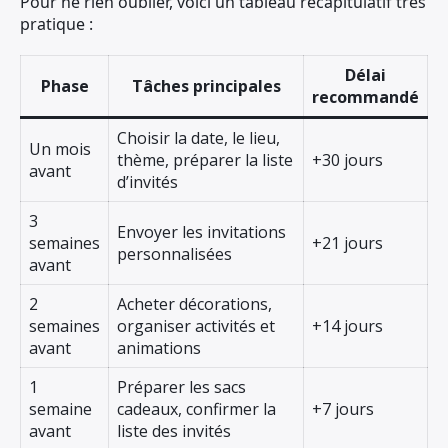
Pour ne rien oublier, voici un tableau récapitulatif très
pratique :
Délai
Phase
Tâches principales
recommandé
Choisir la date, le lieu,
Un mois
thème, préparer la liste
+30 jours
avant
d’invités
3
Envoyer les invitations
semaines
+21 jours
personnalisées
avant
2
Acheter décorations,
semaines
organiser activités et
+14 jours
avant
animations
1
Préparer les sacs
semaine
cadeaux, confirmer la
+7 jours
avant
liste des invités