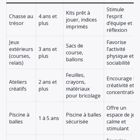
Stimule
Kits prêt à
Chasse au
4 ans et
l’esprit
jouer, indices
trésor
plus
d’équipe et la
imprimés
réflexion
Jeux
Favorise
Sacs de
extérieurs
3 ans et
l’activité
course,
(courses,
plus
physique et la
ballons
relais)
sociabilité
Feuilles,
Encourage la
Ateliers
2 ans et
crayons,
créativité et la
créatifs
plus
matériaux
concentration
pour bricolage
Offre un
Piscine à
Piscine à balles
espace de jeu
1 à 5 ans
balles
sécurisée
calme et
stimulant