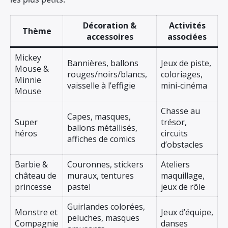
Décoration &
Activités
Thème
accessoires
associées
Mickey
Bannières, ballons
Jeux de piste,
Mouse &
rouges/noirs/blancs,
coloriages,
Minnie
vaisselle à l’effigie
mini-cinéma
Mouse
Chasse au
Capes, masques,
Super
trésor,
ballons métallisés,
héros
circuits
affiches de comics
d’obstacles
Barbie &
Couronnes, stickers
Ateliers
château de
muraux, tentures
maquillage,
princesse
pastel
jeux de rôle
Guirlandes colorées,
Monstre et
Jeux d’équipe,
peluches, masques
Compagnie
danses