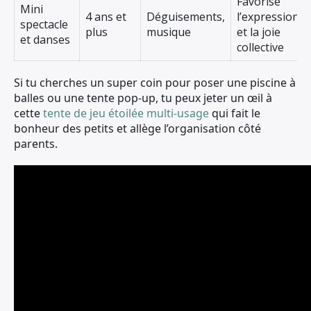
Favorise
Mini
4 ans et
Déguisements,
l’expression
spectacle
plus
musique
et la joie
et danses
collective
Si tu cherches un super coin pour poser une piscine à
balles ou une tente pop-up, tu peux jeter un œil à
cette
tente de jeu étoilée multi-usage
qui fait le
bonheur des petits et allège l’organisation côté
parents.