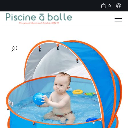
0
PISCINE A BALLES PAR GENRE
PISCINE A BALLES PAR MARQUE
🔍
PISCINE A BOULES PAR FORME
NOTRE BLOG
Produits
Forum